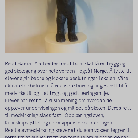
(ekstern lenke)
Redd Barna
arbeider for at barn skal få en trygg og
god skolegang over hele verden – også i Norge. Å lytte til
elevene gir bedre og klokere beslutninger i skolen. Våre
aktiviteter bidrar til å realisere barn og unges rett til å
medvirke til, og i, et trygt og godt læringsmiljø.
Elever har rett til å si sin mening om hvordan de
opplever undervisningen og miljøet på skolen. Deres rett
til medvirkning slåes fast i Opplæringsloven,
Kunnskapsløftet og i Prinsipper for opplæringen.
Reell elevmedvirkning krever at du som voksen legger til
rette for at elever trygt kan fortelle om hvordan de har