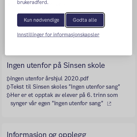
brukeradferd.
(ekstern lenke)
Til elevrådet, les mer her >
Kun nødvendige
Godta alle
Publisert:
09.03.2017
Endret:
17.12.2019
Innstillinger for informasjonskapsler
Ingen utenfor på Sinsen skole
Ingen utenfor årshjul 2020.pdf
Tekst til Sinsen skoles "Ingen utenfor sang"
Her er et opptak av elever på 6. trinn som
(ekstern l
synger vår egen "Ingen utenfor sang"
Informasjon og opplegg