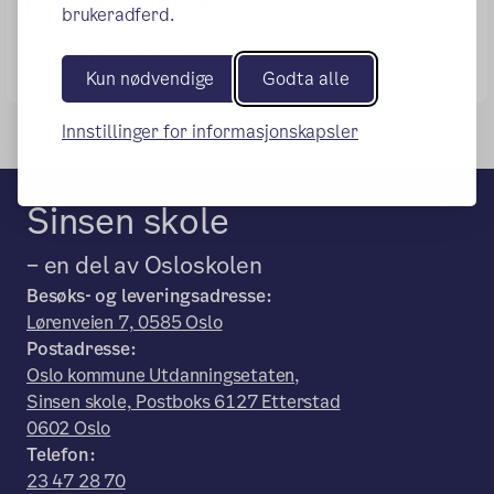
Relevante lenker
brukeradferd.
(ekstern lenke)
Skoleporten
Kun nødvendige
Godta alle
Innstillinger for informasjonskapsler
Sinsen skole
– en del av Osloskolen
Besøks- og leveringsadresse:
Lørenveien 7, 0585 Oslo
Postadresse:
Oslo kommune Utdanningsetaten,
Sinsen skole, Postboks 6127 Etterstad
0602 Oslo
Telefon:
23 47 28 70