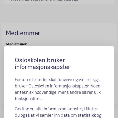
Medlemmer
Medlemmer
Inspektør
Sosiallærer
Osloskolen bruker
To fra FAU
informasjonskapsler
Helsesykepleier
Ansatt ansvarlig for elevrådet
For at nettstedet skal fungere og være trygt,
bruker Osloskolen informasjonskapsler. Noen
To representanter for elevrådet
er teknisk nødvendige, mens andre sikrer ulik
Politisk representant
funksjonalitet.
Godtar du alle informasjonskapsler, tillater
du også at vi samler inn data om statistikk og