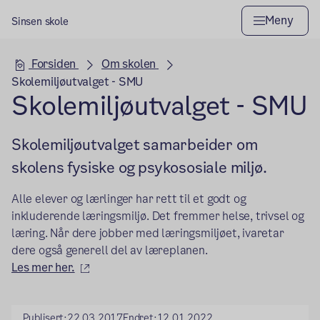
Meny
Sinsen skole
Hovedseksjon
Forsiden
Om skolen
Skolemiljøutvalget - SMU
Skolemiljøutvalget - SMU
Skolemiljøutvalget samarbeider om
skolens fysiske og psykososiale miljø.
Alle elever og lærlinger har rett til et godt og
inkluderende læringsmiljø. Det fremmer helse, trivsel og
læring. Når dere jobber med læringsmiljøet, ivaretar
dere også generell del av læreplanen.
(ekstern lenke)
Les mer her.
Publisert:
22.03.2017
Endret:
12.01.2022