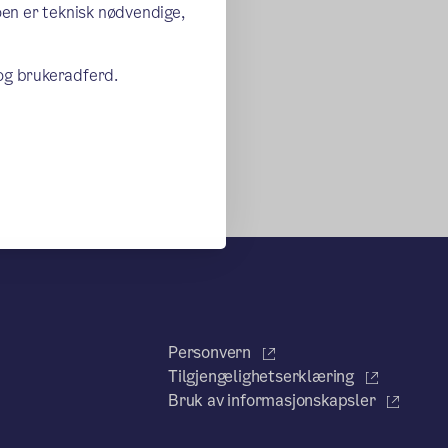
oen er teknisk nødvendige,
 og brukeradferd.
Personvern
Tilgjengelighetserklæring
Bruk av informasjonskapsler