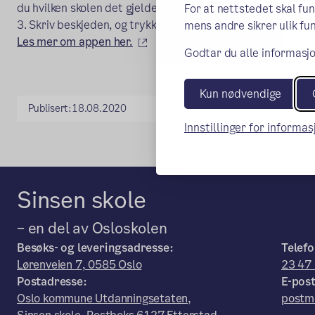
du hvilken skolen det gjelder.
For at nettstedet skal fu
3. Skriv beskjeden, og trykk Send.
mens andre sikrer ulik fun
(ekstern lenke)
Les mer om appen her.
Godtar du alle informasjo
Kun nødvendige
Publisert:
18.08.2020
Innstillinger for informa
Sinsen skole
– en del av Osloskolen
Besøks- og leveringsadresse:
Telefo
Lørenveien 7, 0585 Oslo
23 47
Postadresse:
E-post
Oslo kommune Utdanningsetaten,
postm