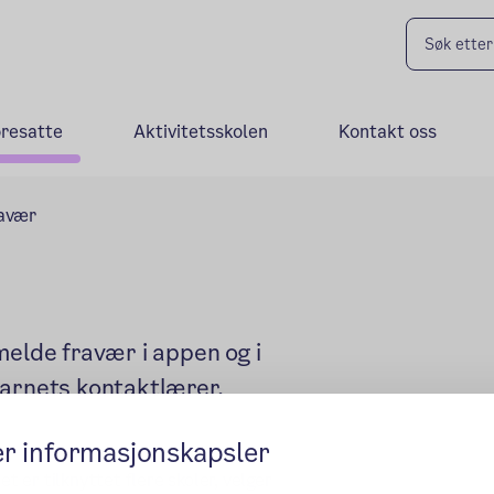
oresatte
Aktivitetsskolen
Kontakt oss
ravær
melde fravær i appen og i
barnets kontaktlærer.
er informasjonskapsler
t er tilknyttet flere skoler, velger