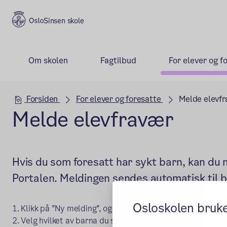
Sinsen skole
Om skolen
Fagtilbud
For elever og f
Hovedseksjon
Forsiden
For elever og foresatte
Melde elevf
Melde elevfravær
Hvis du som foresatt har sykt barn, kan du 
Portalen. Meldingen sendes automatisk til 
Osloskolen bruk
1. Klikk på "Ny melding", og knappen "Meld fravær".
2. Velg hvilket av barna du skal melde fravær for. Hvis barne