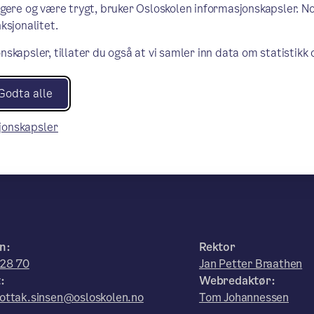
ngere og være trygt, bruker Osloskolen informasjonskapsler. N
ksjonalitet.
nskapsler, tillater du også at vi samler inn data om statistikk
Godta alle
sjonskapsler
n:
Rektor
 28 70
Jan Petter Braathen
:
Webredaktør:
ottak.sinsen@osloskolen.no
Tom Johannessen