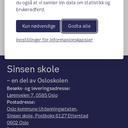
du også at vi samler inn data om statistikk og
brukeradferd.
Kun nødvendige
Godta alle
Innstillinger for informasjonskapsler
Sinsen skole
– en del av Osloskolen
Besøks- og leveringsadresse:
Lørenveien 7, 0585 Oslo
Postadresse:
Oslo kommune Utdanningsetaten,
Sinsen skole, Postboks 6127 Etterstad
0602 Oslo