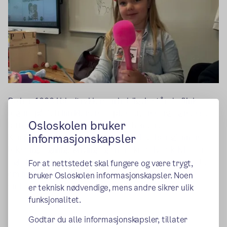
De har 1000 i blodtrykk, men heldigvis står de flinke
legene på 1. trinn klare med plaster, omsorg og masse
Osloskolen bruker
latter. Alle pasientene er i trygge hender!
informasjonskapsler
Kompetansemål: uttrykke tekstopplevelser gjennom
lek,sang,tegning,skriving og andre kreative aktiviteter
- gi eksempler på noen vanlige sykdommer og samtale
For at nettstedet skal fungere og være trygt,
om hva man kan gjøre for å verne kroppen mot
bruker Osloskolen informasjonskapsler. Noen
smittsomme sykdommer.
er teknisk nødvendige, mens andre sikrer ulik
funksjonalitet.
Godtar du alle informasjonskapsler, tillater